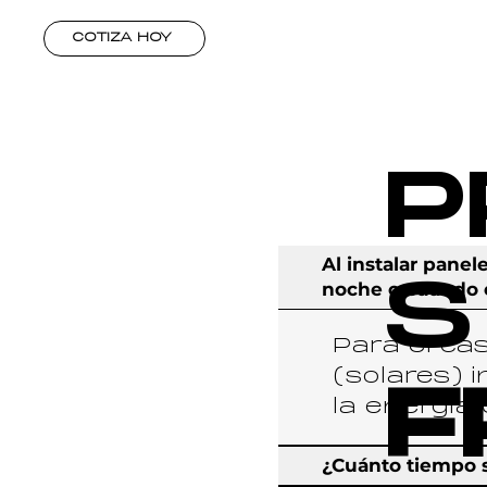
COTIZA HOY
P
Al instalar panel
S
noche o cuando 
Para el ca
(solares) 
F
la energía 
¿Cuánto tiempo s