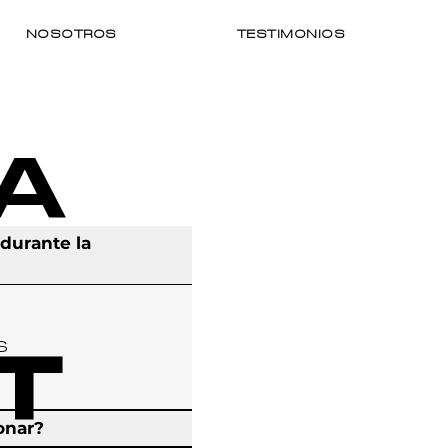
NOSOTROS
TESTIMONIOS
A
 durante la
s
T
onar?