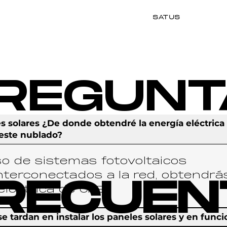
SATUS
REGUNT
es solares ¿De donde obtendré la energía eléctrica
este nublado?
so de sistemas fotovoltaicos
interconectados a la red, obtendrá
RECUEN
eléctrica de CFE.
e tardan en instalar los paneles solares y en funci